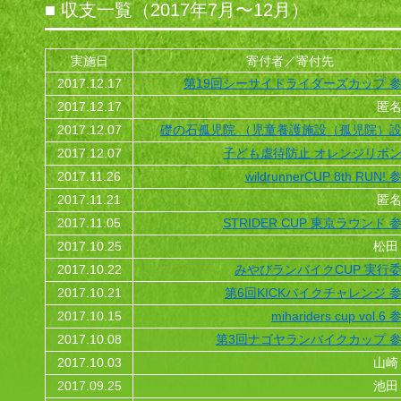
■ 収支一覧（2017年7月〜12月）
実施日
寄付者／寄付先
2017.12.17
第19回シーサイドライダーズカップ 参
2017.12.17
匿名
2017.12.07
礎の石孤児院 （児童養護施設（孤児院）設
2017.12.07
子ども虐待防止 オレンジリボン
2017.11.26
wildrunnerCUP 8th RUN!
2017.11.21
匿名
2017.11.05
STRIDER CUP 東京ラウンド 
2017.10.25
松田
2017.10.22
みやびランバイクCUP 実行委
2017.10.21
第6回KICKバイクチャレンジ 
2017.10.15
mihariders cup vol.
2017.10.08
第3回ナゴヤランバイクカップ 参
2017.10.03
山崎
2017.09.25
池田