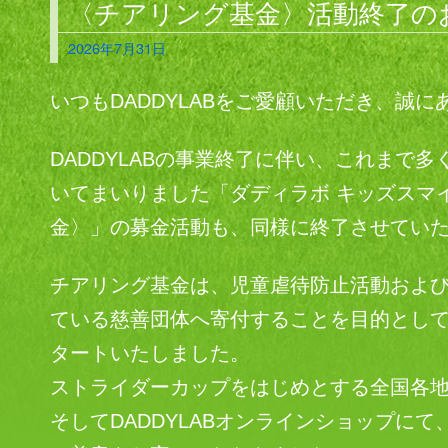
〈チアリング基金〉活動終了の
2026年7月31日
いつもDADDYLABをご愛顧いただき、誠
DADDYLABの事業終了に伴い、これまで
いてまいりました「ダディラボ キッズスマ
金〉」の募金活動も、同様に終了させてい
チアリング基金は、児童虐待防止活動およ
ている慈善団体へ寄付することを目的として
タートいたしました。
ストライダーカップをはじめとする全国各
そしてDADDYLABオンラインショップに