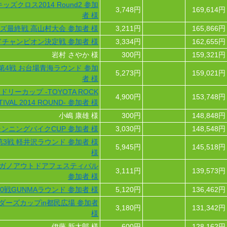
ズクロス2014 Round2 参加
3,748円
169,614円
者 様
ズ最終戦 高山村大会 参加者 様
3,211円
165,866円
ンドチャンピオン決定戦 参加者 様
3,334円
162,655円
岩村 さやか 様
300円
159,321円
014 第4戦 お台場青海ラウンド 参加
5,273円
159,021円
者 様
リーカップ -TOYOTA ROCK
4,900円
153,748円
TIVAL 2014 ROUND- 参加者 様
小嶋 康雄 様
300円
148,848円
ンニングバイクCUP 参加者 様
3,030円
148,548円
14 第3戦 軽井沢ラウンド 参加者 様
5,945円
145,518円
様
 in ナガノアウトドアフェスティバル
3,111円
139,573円
参加者 様
・10戦GUNMAラウンド 参加者 様
5,120円
136,462円
ダーズカップin都民広場 参加者
3,180円
131,342円
様
伊藤 新太郎 様
600円
128,162円