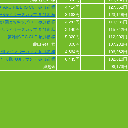
TARO RIDERS CUP 参加者 様
4,414円
127,562円
APANライダーズカップ 参加者 様
3,163円
123,148円
第1回とちキッズCUP 参加者 様
4,243円
119,985円
ラルライダーズカップ 参加者 様
3,140円
115,742円
第2回S.T.C.CUP 参加者 様
5,320円
112,602円
藤田 敬介 様
300円
107,282円
九州レインボーカップ 参加者 様
4,364円
106,982円
第7・8戦FUJIラウンド 参加者 様
6,445円
102,618円
繰越金
96,173円