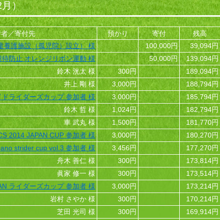
2月）
付者／寄付先
預かり
寄付
残高
童養護施設（孤児院）設立） 様
100,000円
39,094円
待防止 オレンジリボン運動 様
50,000円
139,094円
鈴木 洸太 様
300円
189,094円
井上 剛 様
3,000円
188,794円
イドライダーズカップ 参加者 様
3,000円
185,794円
鈴木 哲 様
1,024円
182,794円
車 武丸 様
1,500円
181,770円
CS 2014 JAPAN CUP 参加者 様
3,000円
180,270円
ano strider cup vol.3 参加者 様
3,456円
177,270円
舟木 善仁 様
300円
173,814円
眞家 修一 様
300円
173,514円
APAN ライダーズカップ 参加者 様
3,000円
173,214円
岩村 さやか 様
300円
170,214円
芝田 光司 様
300円
169,914円