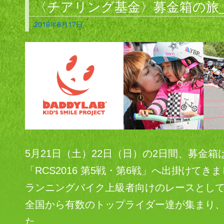
〈チアリング基金〉募金箱の旅_1
2016年6月17日
5月21日（土）22日（日）の2日間、募金
「RCS2016 第5戦・第6戦」へ出掛けてき
ランニングバイク上級者向けのレースとして
全国から有数のトップライダー達が集まり
た。