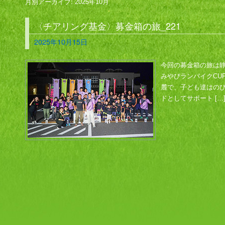
月別アーカイブ:
2025年10月
〈チアリング基金〉募金箱の旅_221
2025年10月15日
今回の募金箱の旅は静
みやびランバイクCU
麓で、子ども達はのび
ドとしてサポート […