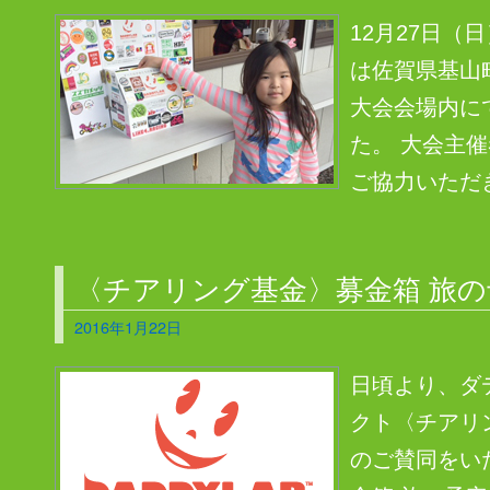
12月27日（
は佐賀県基山町。 
大会会場内に
た。 大会主
ご協力いただき
〈チアリング基金〉募金箱 旅の
2016年1月22日
日頃より、ダ
クト〈チアリ
のご賛同をい