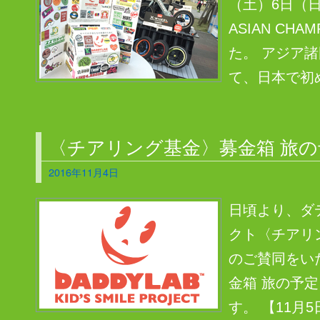
（土）6日（日
ASIAN CH
た。 アジア
て、日本で初め
〈チアリング基金〉募金箱 旅の
2016年11月4日
日頃より、ダ
クト〈チアリ
のご賛同をい
金箱 旅の予
す。 【11月