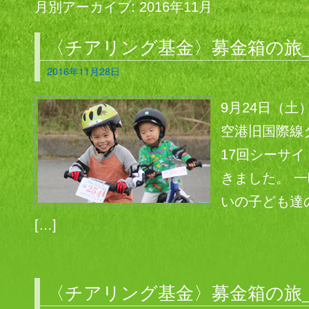
月別アーカイブ:
2016年11月
〈チアリング基金〉募金箱の旅_1
2016年11月28日
9月24日（
空港旧国際線
17回シーサ
きました。 
いの子ども達
[…]
〈チアリング基金〉募金箱の旅_1