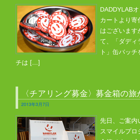
DADDYLA
カートより寄
はございます
て、「ダディ
ト」缶バッチ
チは […]
〈チアリング募金〉募金箱の旅
2013年3月7日
先日、ご案内
スマイルプロ