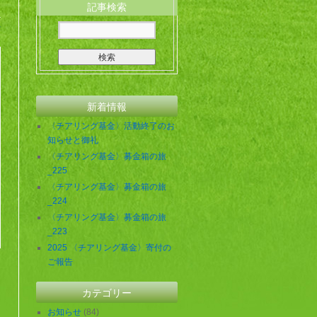
記事検索
せ
新着情報
〈チアリング基金〉活動終了のお
知らせと御礼
〈チアリング基金〉募金箱の旅
_225
〈チアリング基金〉募金箱の旅
_224
〈チアリング基金〉募金箱の旅
_223
2025 〈チアリング基金〉寄付の
ご報告
カテゴリー
お知らせ
(84)