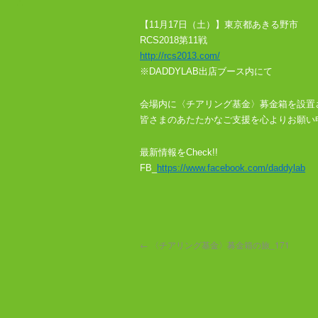
【11月17日（土）】東京都あきる野市
RCS2018第11戦
http://rcs2013.com/
※DADDYLAB出店ブース内にて
会場内に〈チアリング基金〉募金箱を設置
皆さまのあたたかなご支援を心よりお願い
最新情報をCheck!!
FB_
https://www.facebook.com/daddylab
←
〈チアリング基金〉募金箱の旅_171